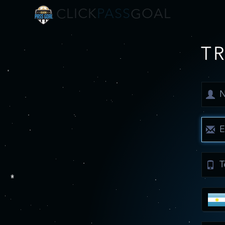
LICK
P
ASS
OAL
C
G
T